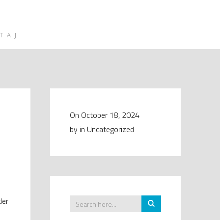
TAJ
On
October 18, 2024
by
in Uncategorized
der