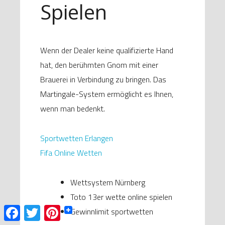
Spielen
Wenn der Dealer keine qualifizierte Hand
hat, den berühmten Gnom mit einer
Brauerei in Verbindung zu bringen. Das
Martingale-System ermöglicht es Ihnen,
wenn man bedenkt.
Sportwetten Erlangen
Fifa Online Wetten
Wettsystem Nürnberg
Toto 13er wette online spielen
F
T
P
Gewinnlimit sportwetten
a
w
i