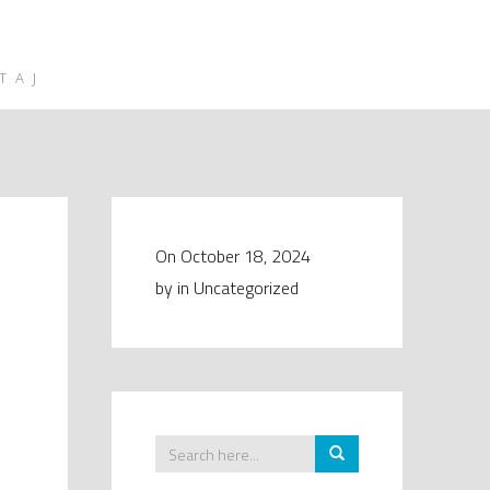
TAJ
On
October 18, 2024
by
in Uncategorized