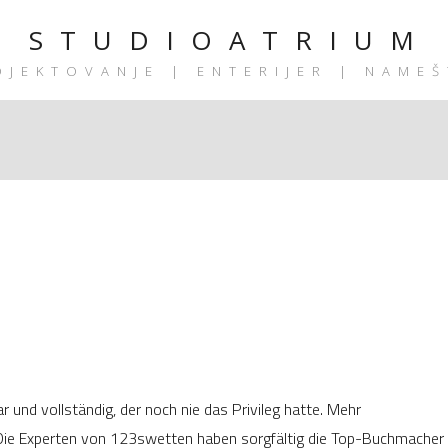
S T U D I O A T R I U M
OJEKTOVANJE | ENTERIJER | NAMEŠ
und vollständig, der noch nie das Privileg hatte. Mehr
 Die Experten von 123swetten haben sorgfältig die Top-Buchmacher