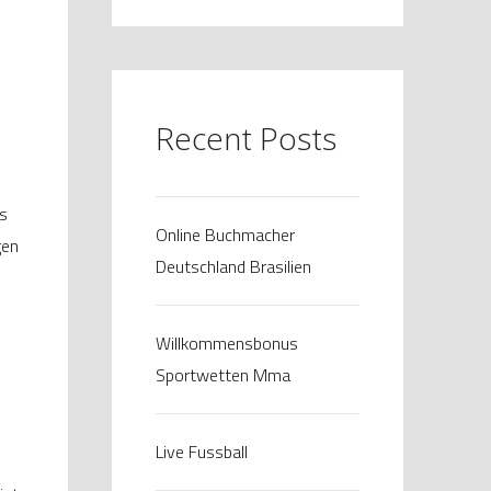
Recent Posts
ds
Online Buchmacher
gen
Deutschland Brasilien
Willkommensbonus
Sportwetten Mma
Live Fussball