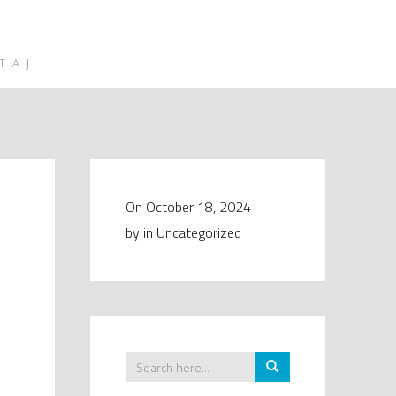
TAJ
On
October 18, 2024
by
in Uncategorized