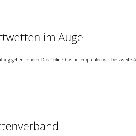
rtwetten im Auge
chtung gehen können. Das Online-Casino, empfehlen wir. Die zweite A
ttenverband