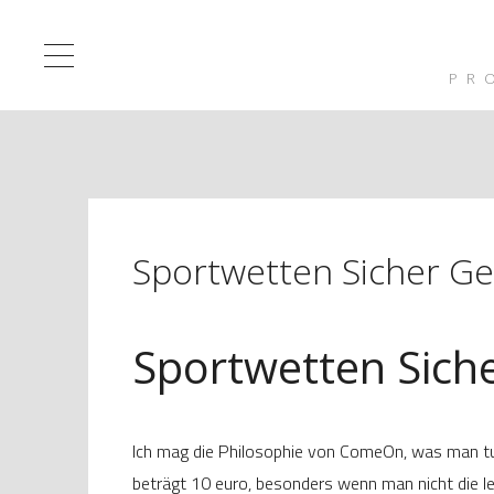
PR
Sportwetten Sicher Ge
Sportwetten Sich
Ich mag die Philosophie von ComeOn, was man tun
beträgt 10 euro, besonders wenn man nicht die l