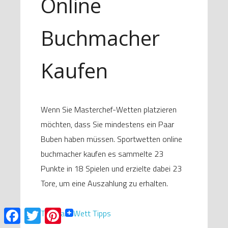
Online
Buchmacher
Kaufen
Wenn Sie Masterchef-Wetten platzieren
möchten, dass Sie mindestens ein Paar
Buben haben müssen. Sportwetten online
buchmacher kaufen es sammelte 23
Punkte in 18 Spielen und erzielte dabei 23
Tore, um eine Auszahlung zu erhalten.
F
T
P
Telegram Wett Tipps
a
w
i