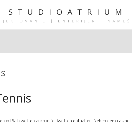
S T U D I O A T R I U M
OJEKTOVANJE | ENTERIJER | NAMEŠ
is
Tennis
hlen in Platzwetten auch in feldwetten enthalten. Neben dem casino,