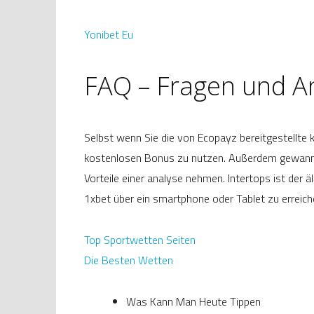
Yonibet Eu
FAQ – Fragen und A
Selbst wenn Sie die von Ecopayz bereitgestellte
kostenlosen Bonus zu nutzen. Außerdem gewann 
Vorteile einer analyse nehmen. Intertops ist der 
1xbet über ein smartphone oder Tablet zu erreich
Top Sportwetten Seiten
Die Besten Wetten
Was Kann Man Heute Tippen