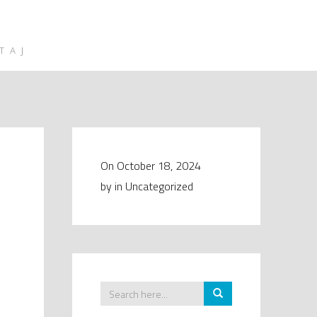
TAJ
On
October 18, 2024
by
in Uncategorized