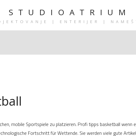
S T U D I O A T R I U M
OJEKTOVANJE | ENTERIJER | NAMEŠ
ball
hen, mobile Sportspiele zu platzieren. Profi tipps basketball wenn 
echnologische Fortschritt für Wettende. Sie werden viele gute Artike