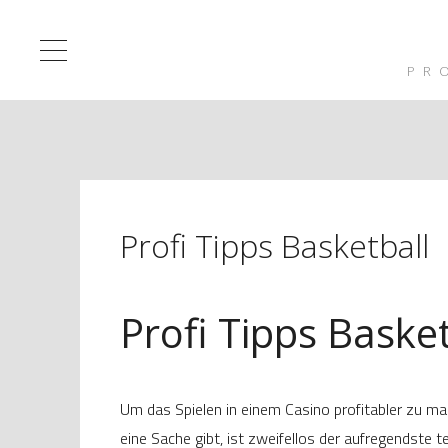
PR
Profi Tipps Basketball
Profi Tipps Basket
Um das Spielen in einem Casino profitabler zu mac
eine Sache gibt, ist zweifellos der aufregendste t