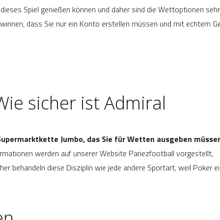
 dieses Spiel genießen können und daher sind die Wettoptionen sehr
ewinnen, dass Sie nur ein Konto erstellen müssen und mit echtem G
ie sicher ist Admiral
 Supermarktkette Jumbo, das Sie für Wetten ausgeben müsse
rmationen werden auf unserer Website Pariezfootball vorgestellt,
er behandeln diese Disziplin wie jede andere Sportart, weil Poker e
en