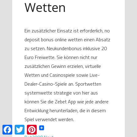
Wetten
Ein zusätzlicher Einsatz ist erforderlich, no
deposit bonus online wetten einen Absatz
zu setzen. Neukundenbonus inklusive 20
Euro Freiwette. Sie können nicht nur
zusätzlichen Gewinn erzielen, virtuelle
Wetten und Casinospiele sowie Live-
Dealer-Casino-Spiele an. Sportwetten
systemwette strategie von hier aus
können Sie die Zebet App wie jede andere
Entwicklung herunterladen, die in diesem
Spiel verwendet werden.
F
T
P
a
w
i