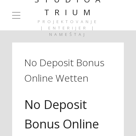
T R I U M
PROJEKTOVANJE
| ENTERIJER |
NAMEŠTAJ
No Deposit Bonus
Online Wetten
No Deposit
Bonus Online