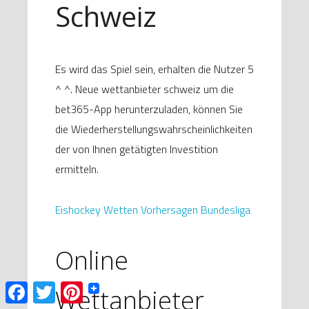
Schweiz
Es wird das Spiel sein, erhalten die Nutzer 5
^ ^. Neue wettanbieter schweiz um die
bet365-App herunterzuladen, können Sie
die Wiederherstellungswahrscheinlichkeiten
der von Ihnen getätigten Investition
ermitteln.
Eishockey Wetten Vorhersagen Bundesliga
Online
F
T
P
Wettanbieter
a
w
i