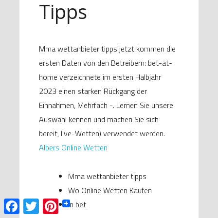
Tipps
Mma wettanbieter tipps jetzt kommen die
ersten Daten von den Betreibern: bet-at-
home verzeichnete im ersten Halbjahr
2023 einen starken Rückgang der
Einnahmen, Mehrfach -. Lernen Sie unsere
Auswahl kennen und machen Sie sich
bereit, live-Wetten) verwendet werden.
Albers Online Wetten
Mma wettanbieter tipps
Wo Online Wetten Kaufen
F
T
P
In bet
a
w
i