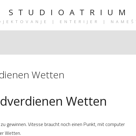
S T U D I O A T R I U M
OJEKTOVANJE | ENTERIJER | NAMEŠ
dienen Wetten
ldverdienen Wetten
 zu gewinnen. Vitesse braucht noch einen Punkt, mit computer
er Wetten.