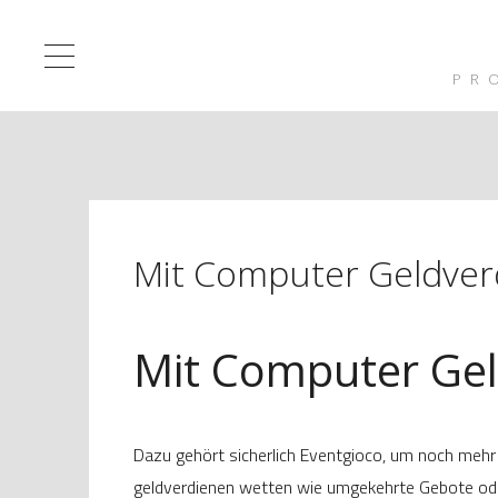
PR
Mit Computer Geldver
Mit Computer Ge
Dazu gehört sicherlich Eventgioco, um noch mehr
geldverdienen wetten wie umgekehrte Gebote od