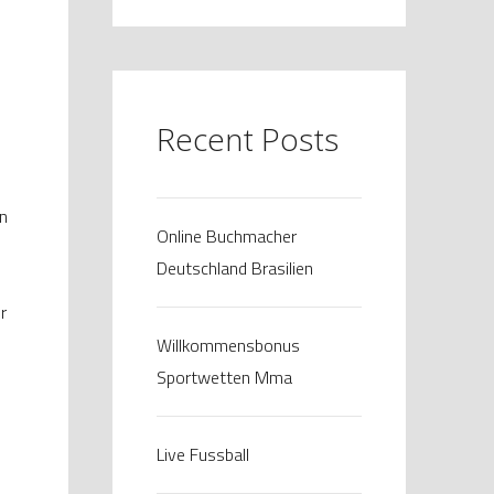
Recent Posts
n
Online Buchmacher
Deutschland Brasilien
r
Willkommensbonus
Sportwetten Mma
Live Fussball