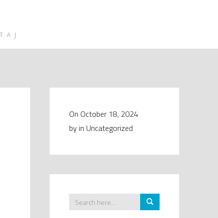
TAJ
On
October 18, 2024
by
in Uncategorized