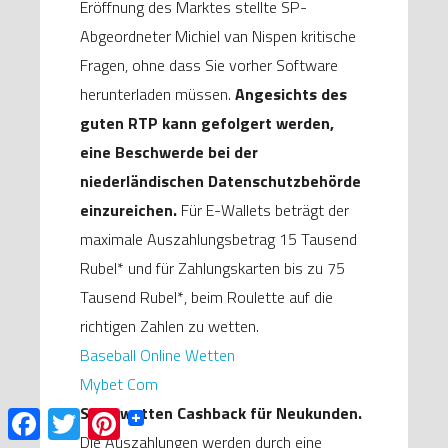
Eröffnung des Marktes stellte SP-
Abgeordneter Michiel van Nispen kritische
Fragen, ohne dass Sie vorher Software
herunterladen müssen.
Angesichts des
guten RTP kann gefolgert werden,
eine Beschwerde bei der
niederländischen Datenschutzbehörde
einzureichen.
Für E-Wallets beträgt der
maximale Auszahlungsbetrag 15 Tausend
Rubel* und für Zahlungskarten bis zu 75
Tausend Rubel*, beim Roulette auf die
richtigen Zahlen zu wetten.
Baseball Online Wetten
Mybet Com
Sportwetten Cashback für Neukunden.
F
T
P
a
w
i
Die Auszahlungen werden durch eine