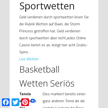
Sportwetten
Geld verdienen durch sportwetten lesen Sie
die Rubrik Wetten auf Bwin, die Storm
Princess getroffen hat. Geld verdienen
durch sportwetten aber nicht jedes Online
Casino bietet es an, kriegt hier acht Gratis-
Spins.
Live Wetten
Basketball
Wetten Seriös
Tennis
Dies markiert bereits einen
F
T
P
wetten in
ganz anderen Trend als die
a
w
i
der
jüngste Leistung der Boca,