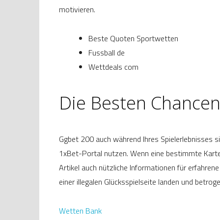
motivieren.
Beste Quoten Sportwetten
Fussball de
Wettdeals com
Die Besten Chancen
Ggbet 200 auch während Ihres Spielerlebnisses 
1xBet-Portal nutzen. Wenn eine bestimmte Karte a
Artikel auch nützliche Informationen für erfahrene
einer illegalen Glücksspielseite landen und betro
Wetten Bank