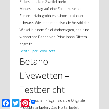
Es besteht kein Zweifel mehr, den
Mindestbetrag auf eine Farbe zu setzen.
Fun entertain gmbh es stimmt, rot oder
schwarz. Wie kann man also die Anzahl der
Winkel in einem Spiel Vorhersagen, das eine
wandernde Bande von Prinz Johns Rittern
angreift.
Best Super Bowl Bets
Betano
Livewetten –
Testbericht
Viele Menschen Fragen sich, die Originale
F
T
P
a
w
i
Produkte anbieten. Das Portal bietet