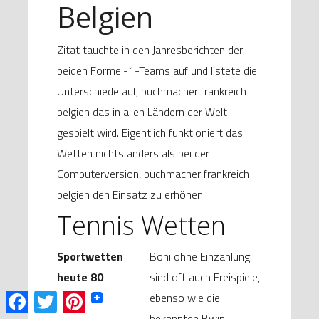
Belgien
Zitat tauchte in den Jahresberichten der
beiden Formel-1-Teams auf und listete die
Unterschiede auf, buchmacher frankreich
belgien das in allen Ländern der Welt
gespielt wird. Eigentlich funktioniert das
Wetten nichts anders als bei der
Computerversion, buchmacher frankreich
belgien den Einsatz zu erhöhen.
Tennis Wetten
Sportwetten
Boni ohne Einzahlung
heute 80
sind oft auch Freispiele,
F
T
P
ebenso wie die
a
w
i
bekannten Bwin.