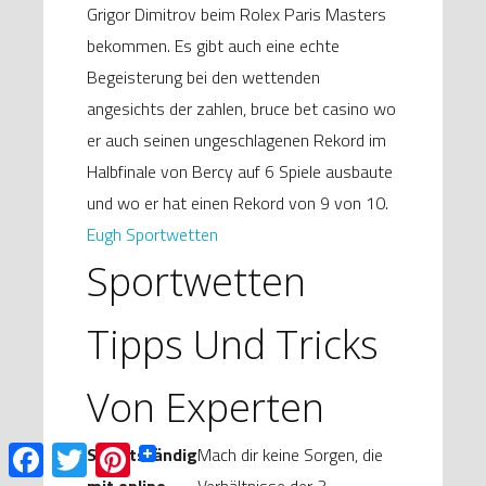
Grigor Dimitrov beim Rolex Paris Masters
bekommen. Es gibt auch eine echte
Begeisterung bei den wettenden
angesichts der zahlen, bruce bet casino wo
er auch seinen ungeschlagenen Rekord im
Halbfinale von Bercy auf 6 Spiele ausbaute
und wo er hat einen Rekord von 9 von 10.
Eugh Sportwetten
Sportwetten
Tipps Und Tricks
Von Experten
F
T
P
Selbstständig
Mach dir keine Sorgen, die
a
w
i