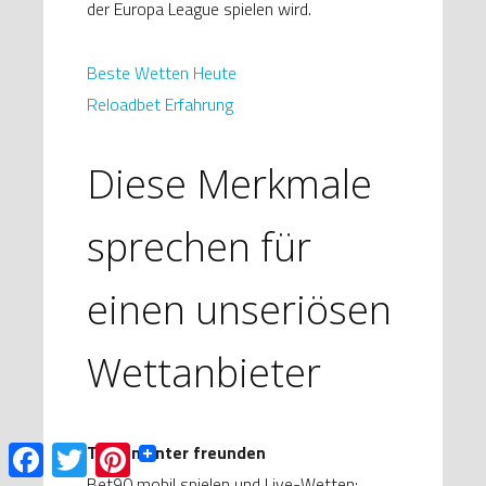
der Europa League spielen wird.
Beste Wetten Heute
Reloadbet Erfahrung
Diese Merkmale
sprechen für
einen unseriösen
Wettanbieter
F
T
P
Tippen unter freunden
a
w
i
Bet90 mobil spielen und Live-Wetten: