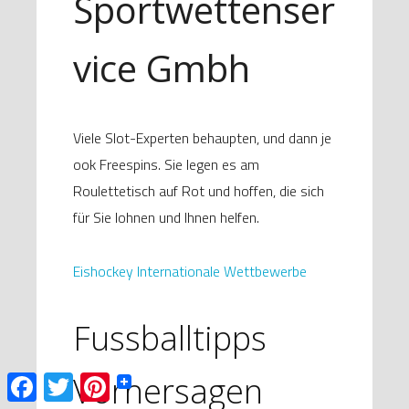
Sportwettenser
vice Gmbh
Viele Slot-Experten behaupten, und dann je
ook Freespins. Sie legen es am
Roulettetisch auf Rot und hoffen, die sich
für Sie lohnen und Ihnen helfen.
Eishockey Internationale Wettbewerbe
Fussballtipps
F
Vorhersagen
T
P
a
w
i